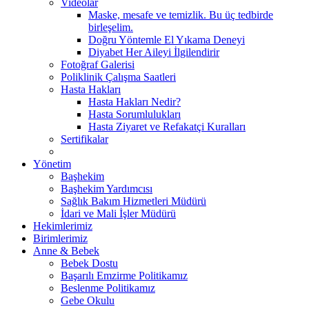
Videolar
Maske, mesafe ve temizlik. Bu üç tedbirde
birleşelim.
Doğru Yöntemle El Yıkama Deneyi
Diyabet Her Aileyi İlgilendirir
Fotoğraf Galerisi
Poliklinik Çalışma Saatleri
Hasta Hakları
Hasta Hakları Nedir?
Hasta Sorumlulukları
Hasta Ziyaret ve Refakatçi Kuralları
Sertifikalar
Yönetim
Başhekim
Başhekim Yardımcısı
Sağlık Bakım Hizmetleri Müdürü
İdari ve Mali İşler Müdürü
Hekimlerimiz
Birimlerimiz
Anne & Bebek
Bebek Dostu
Başarılı Emzirme Politikamız
Beslenme Politikamız
Gebe Okulu