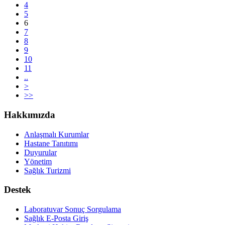
4
5
6
7
8
9
10
11
..
>
>>
Hakkımızda
Anlaşmalı Kurumlar
Hastane Tanıtımı
Duyurular
Yönetim
Sağlık Turizmi
Destek
Laboratuvar Sonuç Sorgulama
Sağlık E-Posta Giriş