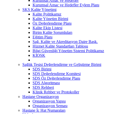
Kurumsal Amaç ve Hedefler
Kurumsal Amaç ve Hedefler Eylem Planı
SKS Kalite Yönetimi
Kalite Politikamız
Kalite Yönetim Birimi
Öz Değerlendirme Planı
Kalite Ekip Listesi
Birim Kalite Sorumluları
Eğitim Planı
Sağ. Kalite ve Akreditasyon Daire Başk.
Hizmet Kalite Standartları Tablosu
Bilgi Güvenliği Yönetim Sistemi Politikamız
KİOSK
Sağlık Tesisi Değerlendirme ve Geliştirme Birimi
SDS Birimi
SDS Değerlendirme Komitesi
SDS Öz Değerlendirme Planı
SDS Algoritması
SDS Rehberi
Klinik Rehber ve Protokoller
Hastane Organizasyon
Organizasyon Yapısı
Organizasyon Şeması
Hastane İç Hat Numaraları