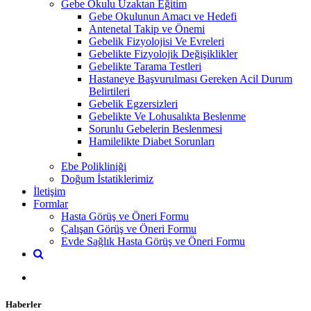
Gebe Okulu Uzaktan Eğitim
Gebe Okulunun Amacı ve Hedefi
Antenetal Takip ve Önemi
Gebelik Fizyolojisi Ve Evreleri
Gebelikte Fizyolojik Değişiklikler
Gebelikte Tarama Testleri
Hastaneye Başvurulması Gereken Acil Durum
Belirtileri
Gebelik Egzersizleri
Gebelikte Ve Lohusalıkta Beslenme
Sorunlu Gebelerin Beslenmesi
Hamilelikte Diabet Sorunları
Ebe Polikliniği
Doğum İstatiklerimiz
İletişim
Formlar
Hasta Görüş ve Öneri Formu
Çalışan Görüş ve Öneri Formu
Evde Sağlık Hasta Görüş ve Öneri Formu
Haberler