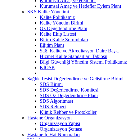
Kurumsal Amaç ve Hedefler
Kurumsal Amaç ve Hedefler Eylem Planı
SKS Kalite Yönetimi
Kalite Politikamız
Kalite Yönetim Birimi
Öz Değerlendirme Planı
Kalite Ekip Listesi
Birim Kalite Sorumluları
Eğitim Planı
Sağ. Kalite ve Akreditasyon Daire Başk.
Hizmet Kalite Standartları Tablosu
Bilgi Güvenliği Yönetim Sistemi Politikamız
KİOSK
Sağlık Tesisi Değerlendirme ve Geliştirme Birimi
SDS Birimi
SDS Değerlendirme Komitesi
SDS Öz Değerlendirme Planı
SDS Algoritması
SDS Rehberi
Klinik Rehber ve Protokoller
Hastane Organizasyon
Organizasyon Yapısı
Organizasyon Şeması
Hastane İç Hat Numaraları