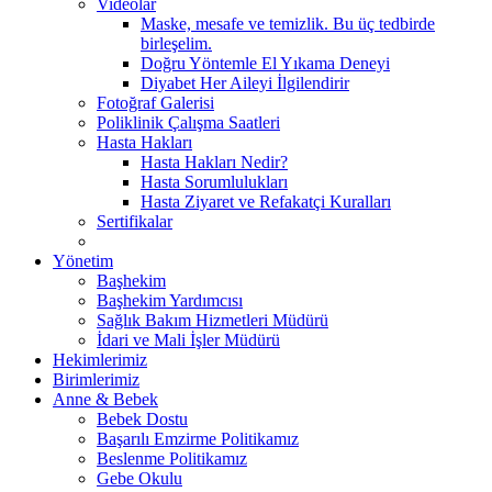
Videolar
Maske, mesafe ve temizlik. Bu üç tedbirde
birleşelim.
Doğru Yöntemle El Yıkama Deneyi
Diyabet Her Aileyi İlgilendirir
Fotoğraf Galerisi
Poliklinik Çalışma Saatleri
Hasta Hakları
Hasta Hakları Nedir?
Hasta Sorumlulukları
Hasta Ziyaret ve Refakatçi Kuralları
Sertifikalar
Yönetim
Başhekim
Başhekim Yardımcısı
Sağlık Bakım Hizmetleri Müdürü
İdari ve Mali İşler Müdürü
Hekimlerimiz
Birimlerimiz
Anne & Bebek
Bebek Dostu
Başarılı Emzirme Politikamız
Beslenme Politikamız
Gebe Okulu