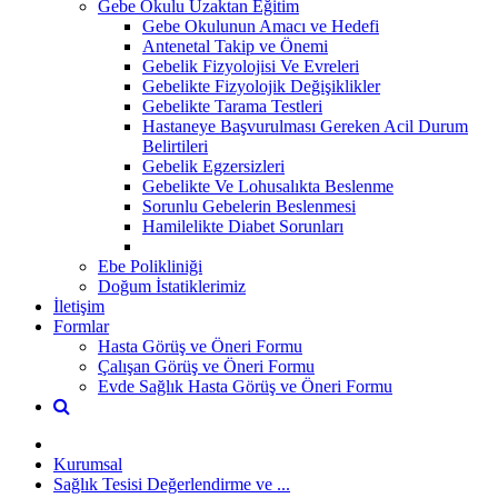
Gebe Okulu Uzaktan Eğitim
Gebe Okulunun Amacı ve Hedefi
Antenetal Takip ve Önemi
Gebelik Fizyolojisi Ve Evreleri
Gebelikte Fizyolojik Değişiklikler
Gebelikte Tarama Testleri
Hastaneye Başvurulması Gereken Acil Durum
Belirtileri
Gebelik Egzersizleri
Gebelikte Ve Lohusalıkta Beslenme
Sorunlu Gebelerin Beslenmesi
Hamilelikte Diabet Sorunları
Ebe Polikliniği
Doğum İstatiklerimiz
İletişim
Formlar
Hasta Görüş ve Öneri Formu
Çalışan Görüş ve Öneri Formu
Evde Sağlık Hasta Görüş ve Öneri Formu
Kurumsal
Sağlık Tesisi Değerlendirme ve ...