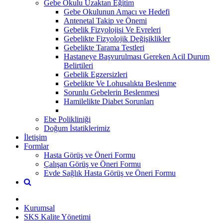
Gebe Okulu Uzaktan Eğitim
Gebe Okulunun Amacı ve Hedefi
Antenetal Takip ve Önemi
Gebelik Fizyolojisi Ve Evreleri
Gebelikte Fizyolojik Değişiklikler
Gebelikte Tarama Testleri
Hastaneye Başvurulması Gereken Acil Durum
Belirtileri
Gebelik Egzersizleri
Gebelikte Ve Lohusalıkta Beslenme
Sorunlu Gebelerin Beslenmesi
Hamilelikte Diabet Sorunları
Ebe Polikliniği
Doğum İstatiklerimiz
İletişim
Formlar
Hasta Görüş ve Öneri Formu
Çalışan Görüş ve Öneri Formu
Evde Sağlık Hasta Görüş ve Öneri Formu
Kurumsal
SKS Kalite Yönetimi