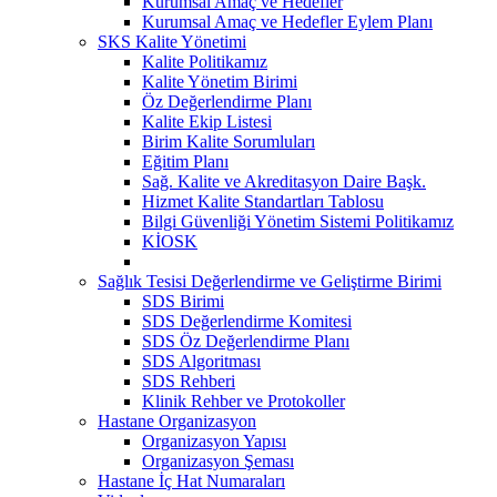
Kurumsal Amaç ve Hedefler
Kurumsal Amaç ve Hedefler Eylem Planı
SKS Kalite Yönetimi
Kalite Politikamız
Kalite Yönetim Birimi
Öz Değerlendirme Planı
Kalite Ekip Listesi
Birim Kalite Sorumluları
Eğitim Planı
Sağ. Kalite ve Akreditasyon Daire Başk.
Hizmet Kalite Standartları Tablosu
Bilgi Güvenliği Yönetim Sistemi Politikamız
KİOSK
Sağlık Tesisi Değerlendirme ve Geliştirme Birimi
SDS Birimi
SDS Değerlendirme Komitesi
SDS Öz Değerlendirme Planı
SDS Algoritması
SDS Rehberi
Klinik Rehber ve Protokoller
Hastane Organizasyon
Organizasyon Yapısı
Organizasyon Şeması
Hastane İç Hat Numaraları