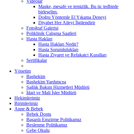
Videolar
Maske, mesafe ve temizlik. Bu üç tedbirde
birleşelim.
Doğru Yöntemle El Yıkama Deneyi
Diyabet Her Aileyi İlgilendirir
Fotoğraf Galerisi
Poliklinik Çalışma Saatleri
Hasta Hakları
Hasta Hakları Nedir?
Hasta Sorumlulukları
Hasta Ziyaret ve Refakatçi Kuralları
Sertifikalar
Yönetim
Başhekim
Başhekim Yardımcısı
Sağlık Bakım Hizmetleri Müdürü
İdari ve Mali İşler Müdürü
Hekimlerimiz
Birimlerimiz
Anne & Bebek
Bebek Dostu
Başarılı Emzirme Politikamız
Beslenme Politikamız
Gebe Okulu