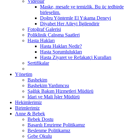
Videolar
Maske, mesafe ve temizlik. Bu üç tedbirde
birleşelim.
Doğru Yöntemle El Yıkama Deneyi
Diyabet Her Aileyi İlgilendirir
Fotoğraf Galerisi
Poliklinik Çalışma Saatleri
Hasta Hakları
Hasta Hakları Nedir?
Hasta Sorumlulukları
Hasta Ziyaret ve Refakatçi Kuralları
Sertifikalar
Yönetim
Başhekim
Başhekim Yardımcısı
Sağlık Bakım Hizmetleri Müdürü
İdari ve Mali İşler Müdürü
Hekimlerimiz
Birimlerimiz
Anne & Bebek
Bebek Dostu
Başarılı Emzirme Politikamız
Beslenme Politikamız
Gebe Okulu