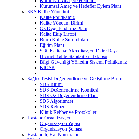
Kurumsal Amaç ve Hedefler
Kurumsal Amaç ve Hedefler Eylem Planı
SKS Kalite Yönetimi
Kalite Politikamız
Kalite Yönetim Birimi
Öz Değerlendirme Planı
Kalite Ekip Listesi
Birim Kalite Sorumluları
Eğitim Planı
Sağ. Kalite ve Akreditasyon Daire Başk.
Hizmet Kalite Standartları Tablosu
Bilgi Güvenliği Yönetim Sistemi Politikamız
KİOSK
Sağlık Tesisi Değerlendirme ve Geliştirme Birimi
SDS Birimi
SDS Değerlendirme Komitesi
SDS Öz Değerlendirme Planı
SDS Algoritması
SDS Rehberi
Klinik Rehber ve Protokoller
Hastane Organizasyon
Organizasyon Yapısı
Organizasyon Şeması
Hastane İç Hat Numaraları