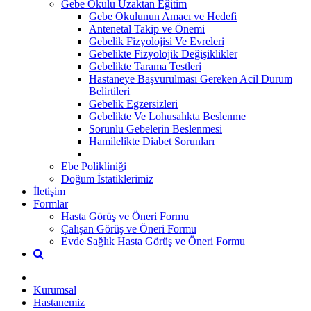
Gebe Okulu Uzaktan Eğitim
Gebe Okulunun Amacı ve Hedefi
Antenetal Takip ve Önemi
Gebelik Fizyolojisi Ve Evreleri
Gebelikte Fizyolojik Değişiklikler
Gebelikte Tarama Testleri
Hastaneye Başvurulması Gereken Acil Durum
Belirtileri
Gebelik Egzersizleri
Gebelikte Ve Lohusalıkta Beslenme
Sorunlu Gebelerin Beslenmesi
Hamilelikte Diabet Sorunları
Ebe Polikliniği
Doğum İstatiklerimiz
İletişim
Formlar
Hasta Görüş ve Öneri Formu
Çalışan Görüş ve Öneri Formu
Evde Sağlık Hasta Görüş ve Öneri Formu
Kurumsal
Hastanemiz