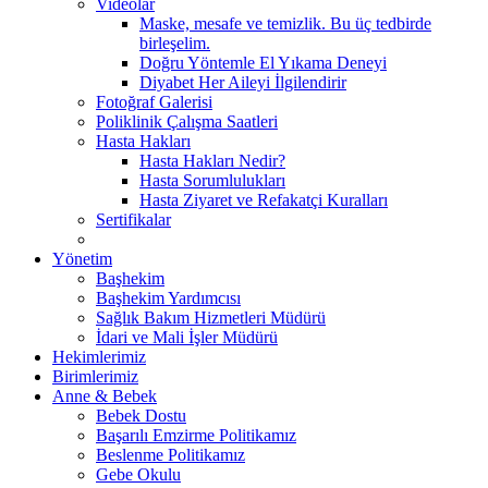
Videolar
Maske, mesafe ve temizlik. Bu üç tedbirde
birleşelim.
Doğru Yöntemle El Yıkama Deneyi
Diyabet Her Aileyi İlgilendirir
Fotoğraf Galerisi
Poliklinik Çalışma Saatleri
Hasta Hakları
Hasta Hakları Nedir?
Hasta Sorumlulukları
Hasta Ziyaret ve Refakatçi Kuralları
Sertifikalar
Yönetim
Başhekim
Başhekim Yardımcısı
Sağlık Bakım Hizmetleri Müdürü
İdari ve Mali İşler Müdürü
Hekimlerimiz
Birimlerimiz
Anne & Bebek
Bebek Dostu
Başarılı Emzirme Politikamız
Beslenme Politikamız
Gebe Okulu