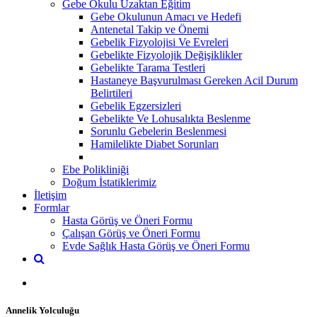
Gebe Okulu Uzaktan Eğitim
Gebe Okulunun Amacı ve Hedefi
Antenetal Takip ve Önemi
Gebelik Fizyolojisi Ve Evreleri
Gebelikte Fizyolojik Değişiklikler
Gebelikte Tarama Testleri
Hastaneye Başvurulması Gereken Acil Durum
Belirtileri
Gebelik Egzersizleri
Gebelikte Ve Lohusalıkta Beslenme
Sorunlu Gebelerin Beslenmesi
Hamilelikte Diabet Sorunları
Ebe Polikliniği
Doğum İstatiklerimiz
İletişim
Formlar
Hasta Görüş ve Öneri Formu
Çalışan Görüş ve Öneri Formu
Evde Sağlık Hasta Görüş ve Öneri Formu
Annelik Yolculuğu