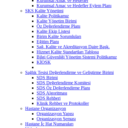
Kurumsal Amaç ve Hedefler
Kurumsal Amaç ve Hedefler Eylem Planı
SKS Kalite Yönetimi
Kalite Politikamız
Kalite Yönetim Birimi
Öz Değerlendirme Planı
Kalite Ekip Listesi
Birim Kalite Sorumluları
Eğitim Planı
Sağ. Kalite ve Akreditasyon Daire Başk.
Hizmet Kalite Standartları Tablosu
Bilgi Güvenliği Yönetim Sistemi Politikamız
KİOSK
Sağlık Tesisi Değerlendirme ve Geliştirme Birimi
SDS Birimi
SDS Değerlendirme Komitesi
SDS Öz Değerlendirme Planı
SDS Algoritması
SDS Rehberi
Klinik Rehber ve Protokoller
Hastane Organizasyon
Organizasyon Yapısı
Organizasyon Şeması
Hastane İç Hat Numaraları