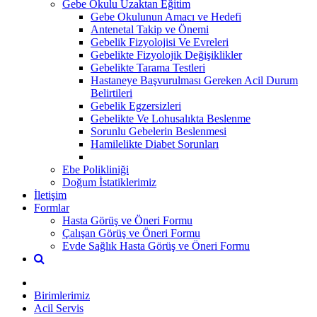
Gebe Okulu Uzaktan Eğitim
Gebe Okulunun Amacı ve Hedefi
Antenetal Takip ve Önemi
Gebelik Fizyolojisi Ve Evreleri
Gebelikte Fizyolojik Değişiklikler
Gebelikte Tarama Testleri
Hastaneye Başvurulması Gereken Acil Durum
Belirtileri
Gebelik Egzersizleri
Gebelikte Ve Lohusalıkta Beslenme
Sorunlu Gebelerin Beslenmesi
Hamilelikte Diabet Sorunları
Ebe Polikliniği
Doğum İstatiklerimiz
İletişim
Formlar
Hasta Görüş ve Öneri Formu
Çalışan Görüş ve Öneri Formu
Evde Sağlık Hasta Görüş ve Öneri Formu
Birimlerimiz
Acil Servis