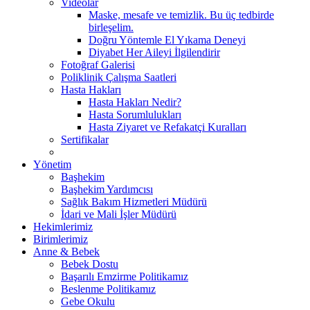
Videolar
Maske, mesafe ve temizlik. Bu üç tedbirde
birleşelim.
Doğru Yöntemle El Yıkama Deneyi
Diyabet Her Aileyi İlgilendirir
Fotoğraf Galerisi
Poliklinik Çalışma Saatleri
Hasta Hakları
Hasta Hakları Nedir?
Hasta Sorumlulukları
Hasta Ziyaret ve Refakatçi Kuralları
Sertifikalar
Yönetim
Başhekim
Başhekim Yardımcısı
Sağlık Bakım Hizmetleri Müdürü
İdari ve Mali İşler Müdürü
Hekimlerimiz
Birimlerimiz
Anne & Bebek
Bebek Dostu
Başarılı Emzirme Politikamız
Beslenme Politikamız
Gebe Okulu