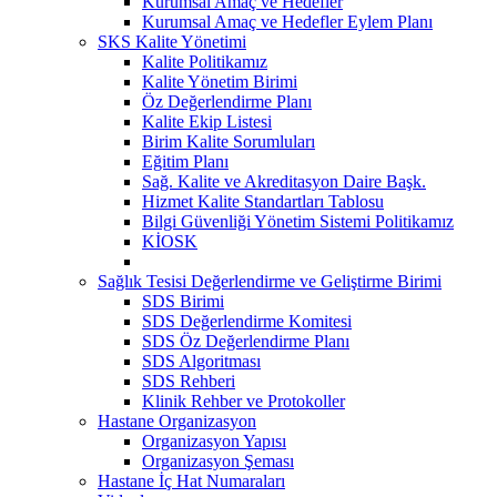
Kurumsal Amaç ve Hedefler
Kurumsal Amaç ve Hedefler Eylem Planı
SKS Kalite Yönetimi
Kalite Politikamız
Kalite Yönetim Birimi
Öz Değerlendirme Planı
Kalite Ekip Listesi
Birim Kalite Sorumluları
Eğitim Planı
Sağ. Kalite ve Akreditasyon Daire Başk.
Hizmet Kalite Standartları Tablosu
Bilgi Güvenliği Yönetim Sistemi Politikamız
KİOSK
Sağlık Tesisi Değerlendirme ve Geliştirme Birimi
SDS Birimi
SDS Değerlendirme Komitesi
SDS Öz Değerlendirme Planı
SDS Algoritması
SDS Rehberi
Klinik Rehber ve Protokoller
Hastane Organizasyon
Organizasyon Yapısı
Organizasyon Şeması
Hastane İç Hat Numaraları