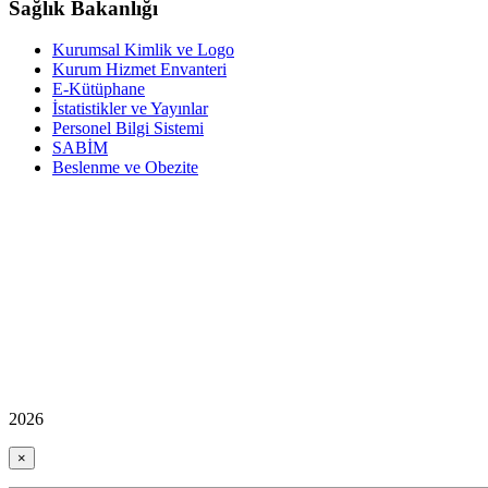
Sağlık Bakanlığı
Kurumsal Kimlik ve Logo
Kurum Hizmet Envanteri
E-Kütüphane
İstatistikler ve Yayınlar
Personel Bilgi Sistemi
SABİM
Beslenme ve Obezite
2026
×