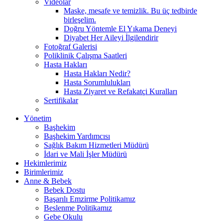
Videolar
Maske, mesafe ve temizlik. Bu üç tedbirde
birleşelim.
Doğru Yöntemle El Yıkama Deneyi
Diyabet Her Aileyi İlgilendirir
Fotoğraf Galerisi
Poliklinik Çalışma Saatleri
Hasta Hakları
Hasta Hakları Nedir?
Hasta Sorumlulukları
Hasta Ziyaret ve Refakatçi Kuralları
Sertifikalar
Yönetim
Başhekim
Başhekim Yardımcısı
Sağlık Bakım Hizmetleri Müdürü
İdari ve Mali İşler Müdürü
Hekimlerimiz
Birimlerimiz
Anne & Bebek
Bebek Dostu
Başarılı Emzirme Politikamız
Beslenme Politikamız
Gebe Okulu