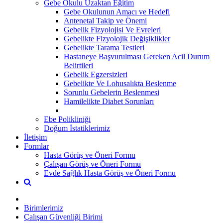
Gebe Okulu Uzaktan Eğitim
Gebe Okulunun Amacı ve Hedefi
Antenetal Takip ve Önemi
Gebelik Fizyolojisi Ve Evreleri
Gebelikte Fizyolojik Değişiklikler
Gebelikte Tarama Testleri
Hastaneye Başvurulması Gereken Acil Durum
Belirtileri
Gebelik Egzersizleri
Gebelikte Ve Lohusalıkta Beslenme
Sorunlu Gebelerin Beslenmesi
Hamilelikte Diabet Sorunları
Ebe Polikliniği
Doğum İstatiklerimiz
İletişim
Formlar
Hasta Görüş ve Öneri Formu
Çalışan Görüş ve Öneri Formu
Evde Sağlık Hasta Görüş ve Öneri Formu
Birimlerimiz
Çalışan Güvenliği Birimi