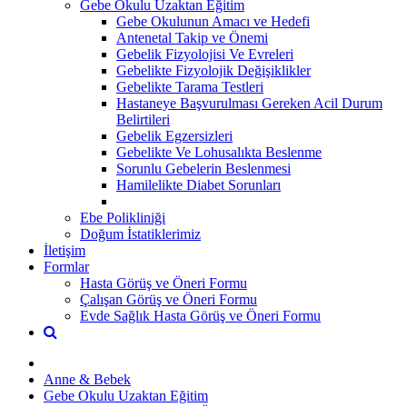
Gebe Okulu Uzaktan Eğitim
Gebe Okulunun Amacı ve Hedefi
Antenetal Takip ve Önemi
Gebelik Fizyolojisi Ve Evreleri
Gebelikte Fizyolojik Değişiklikler
Gebelikte Tarama Testleri
Hastaneye Başvurulması Gereken Acil Durum
Belirtileri
Gebelik Egzersizleri
Gebelikte Ve Lohusalıkta Beslenme
Sorunlu Gebelerin Beslenmesi
Hamilelikte Diabet Sorunları
Ebe Polikliniği
Doğum İstatiklerimiz
İletişim
Formlar
Hasta Görüş ve Öneri Formu
Çalışan Görüş ve Öneri Formu
Evde Sağlık Hasta Görüş ve Öneri Formu
Anne & Bebek
Gebe Okulu Uzaktan Eğitim