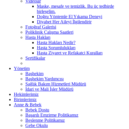
Videolar
Maske, mesafe ve temizlik. Bu üç tedbirde
birleşelim.
Doğru Yöntemle El Yıkama Deneyi
Diyabet Her Aileyi İlgilendirir
Fotoğraf Galerisi
Poliklinik Çalışma Saatleri
Hasta Hakları
Hasta Hakları Nedir?
Hasta Sorumlulukları
Hasta Ziyaret ve Refakatçi Kuralları
Sertifikalar
Yönetim
Başhekim
Başhekim Yardımcısı
Sağlık Bakım Hizmetleri Müdürü
İdari ve Mali İşler Müdürü
Hekimlerimiz
Birimlerimiz
Anne & Bebek
Bebek Dostu
Başarılı Emzirme Politikamız
Beslenme Politikamız
Gebe Okulu