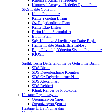
Kurumsal Amaç ve Hedefler
Kurumsal Amaç ve Hedefler Eylem Planı
SKS Kalite Yönetimi
Kalite Politikamız
Kalite Yönetim Birimi
Öz Değerlendirme Planı
Kalite Ekip Listesi
Birim Kalite Sorumluları
Eğitim Planı
Sağ. Kalite ve Akreditasyon Daire Başk.
Hizmet Kalite Standartları Tablosu
Bilgi Güvenliği Yönetim Sistemi Politikamız
KİOSK
Sağlık Tesisi Değerlendirme ve Geliştirme Birimi
SDS Birimi
SDS Değerlendirme Komitesi
SDS Öz Değerlendirme Planı
SDS Algoritması
SDS Rehberi
Klinik Rehber ve Protokoller
Hastane Organizasyon
Organizasyon Yapısı
Organizasyon Şeması
Hastane İç Hat Numaraları