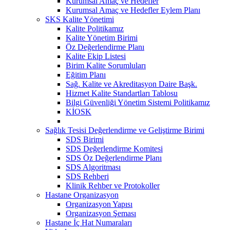
Kurumsal Amaç ve Hedefler
Kurumsal Amaç ve Hedefler Eylem Planı
SKS Kalite Yönetimi
Kalite Politikamız
Kalite Yönetim Birimi
Öz Değerlendirme Planı
Kalite Ekip Listesi
Birim Kalite Sorumluları
Eğitim Planı
Sağ. Kalite ve Akreditasyon Daire Başk.
Hizmet Kalite Standartları Tablosu
Bilgi Güvenliği Yönetim Sistemi Politikamız
KİOSK
Sağlık Tesisi Değerlendirme ve Geliştirme Birimi
SDS Birimi
SDS Değerlendirme Komitesi
SDS Öz Değerlendirme Planı
SDS Algoritması
SDS Rehberi
Klinik Rehber ve Protokoller
Hastane Organizasyon
Organizasyon Yapısı
Organizasyon Şeması
Hastane İç Hat Numaraları