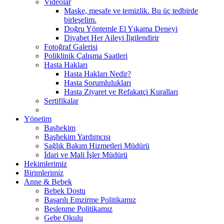
Videolar
Maske, mesafe ve temizlik. Bu üç tedbirde
birleşelim.
Doğru Yöntemle El Yıkama Deneyi
Diyabet Her Aileyi İlgilendirir
Fotoğraf Galerisi
Poliklinik Çalışma Saatleri
Hasta Hakları
Hasta Hakları Nedir?
Hasta Sorumlulukları
Hasta Ziyaret ve Refakatçi Kuralları
Sertifikalar
Yönetim
Başhekim
Başhekim Yardımcısı
Sağlık Bakım Hizmetleri Müdürü
İdari ve Mali İşler Müdürü
Hekimlerimiz
Birimlerimiz
Anne & Bebek
Bebek Dostu
Başarılı Emzirme Politikamız
Beslenme Politikamız
Gebe Okulu