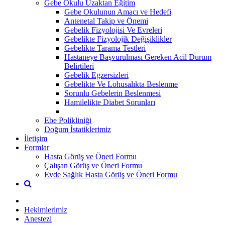
Gebe Okulu Uzaktan Eğitim
Gebe Okulunun Amacı ve Hedefi
Antenetal Takip ve Önemi
Gebelik Fizyolojisi Ve Evreleri
Gebelikte Fizyolojik Değişiklikler
Gebelikte Tarama Testleri
Hastaneye Başvurulması Gereken Acil Durum
Belirtileri
Gebelik Egzersizleri
Gebelikte Ve Lohusalıkta Beslenme
Sorunlu Gebelerin Beslenmesi
Hamilelikte Diabet Sorunları
Ebe Polikliniği
Doğum İstatiklerimiz
İletişim
Formlar
Hasta Görüş ve Öneri Formu
Çalışan Görüş ve Öneri Formu
Evde Sağlık Hasta Görüş ve Öneri Formu
Hekimlerimiz
Anestezi